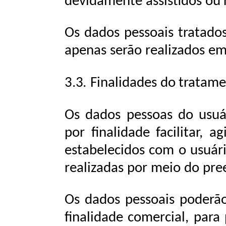
devidamente
assistidos
ou
Os
dados
pessoais
tratado
apenas
serão
realizados
e
3.3.
Finalidades
do
tratam
Os dados pessoas do usuár
por finalidade facilitar, a
estabelecidos
com
o
usuár
realizadas
por
meio
do
pre
Os dados pessoais poderã
finalidade comercial, para 