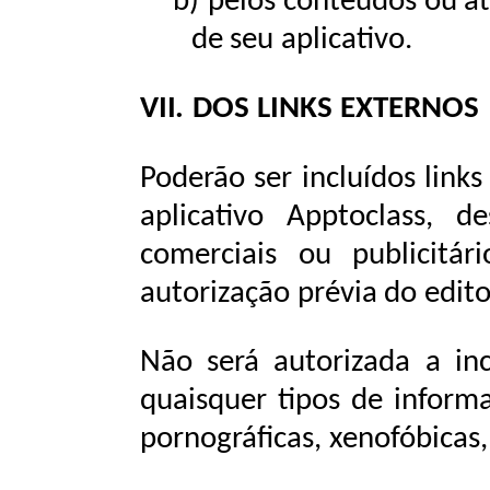
b)
pelos
conteúdos
ou
a
de
seu
aplicativo.
VII.
DOS
LINKS
EXTERNOS
Poderão ser incluídos link
aplicativo Apptoclass, 
comerciais
ou
publicitár
autorização
prévia
do edito
Não será autorizada a in
quaisquer tipos de informaç
pornográficas, xenofóbicas,