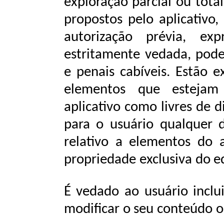
exploração parcial ou tota
propostos pelo aplicativo
autorização prévia, exp
estritamente vedada, pode
e penais cabíveis. Estão e
elementos que estejam
aplicativo como livres de
d
para o usuário qualquer d
relativo a elementos do
propriedade
exclusiva
do
e
É
vedado
ao
usuário
inclu
modificar
o
seu
conteúdo
o