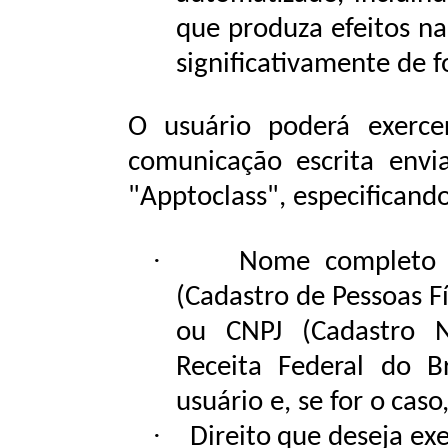
que
produza
efeitos
na
significativamente
de
f
O usuário poderá exerce
comunicação escrita envi
"Apptoclass", especificando
·
Nome completo o
(Cadastro de Pessoas Fí
ou CNPJ (Cadastro N
Receita Federal do B
usuário
e,
se
for
o
caso
·
Direito
que
deseja
exe