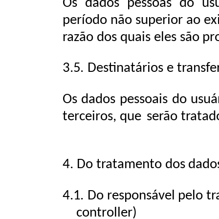
Os dados pessoas do usu
período não superior ao ex
razão
dos quais eles
são
pr
3.5.
Destinatários
e
transfe
Os dados
pessoais
do usuá
terceiros,
que
serão tratad
4.
Do
tratamento
dos
dado
4.1.
Do
responsável
pelo
t
controller)