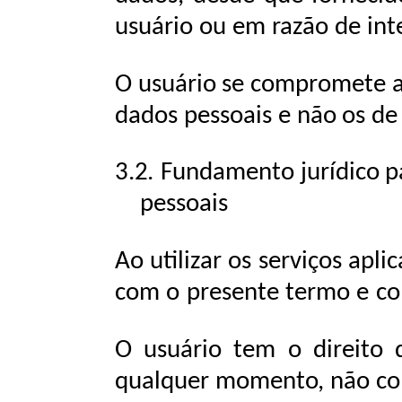
usuário
ou
em
razão
de
int
O
usuário
se
compromete
dados
pessoais
e
não
os
de
3.2.
Fundamento
jurídico
p
pessoais
Ao
utilizar
os
serviços
aplic
com
o
presente
termo
e
c
O
usuário
tem
o
direito
qualquer
momento,
não
c