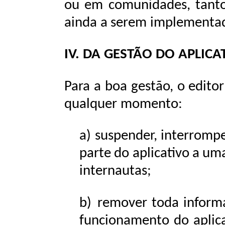
ou
em
comunidades,
tant
ainda
a
serem
implementad
IV.
DA
GESTÃO
DO
APLICA
Para
a
boa
gestão,
o
editor
qualquer momento:
a)
suspender,
interromp
parte
do
aplicativo
a
um
internautas;
b)
remover
toda
inform
funcionamento
do
aplic