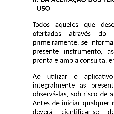
USO
Todos aqueles que dese
ofertados através do a
primeiramente,
se
informa
presente
instrumento,
as
pronta
e
ampla
consulta, 
Ao utilizar o aplicativ
integralmente as prese
observá-las,
sob risco de
a
Antes
de
iniciar qualquer
deverá
cientificar-se
d