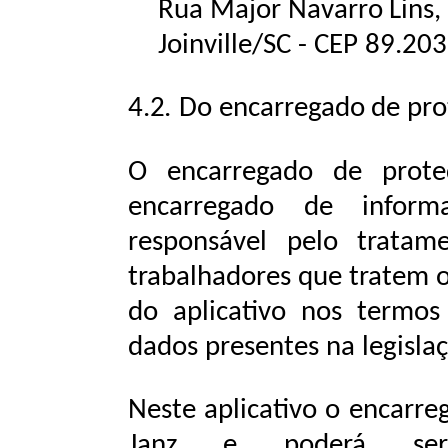
Rua
Major
Navarro
Lins,
Joinville/SC
-
CEP
89.203
4.2.
Do
encarregado
de
pro
O encarregado de prote
encarregado de inform
responsável pelo trata
trabalhadores que tratem o
do aplicativo nos
termos
dados
presentes
na
legisla
Neste aplicativo o encarre
Janz e poderá ser 