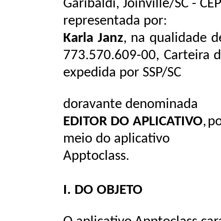
Garibaldi, Joinville/SC - C
representada
por:
Karla
Janz
,
na
qualidade
d
773.570.609-00,
Carteira
d
expedida
por
SSP/SC
doravante denominada
EDITOR DO APLICATIVO
,
p
meio
do
aplicativo
Apptoclass.
I.
DO
OBJETO