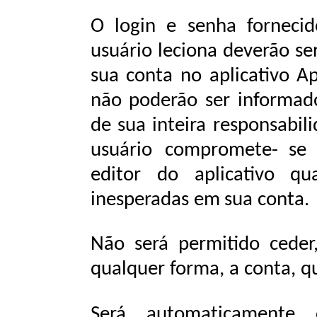
O login e senha forneci
usuário leciona deverão ser
sua conta no aplicativo A
não poderão ser informad
de
sua
inteira
responsabil
usuário
compromete-
se
editor
do
aplicativo
qu
inesperadas
em
sua
conta.
Não será permitido ceder,
qualquer forma, a conta,
q
Será
automaticamente