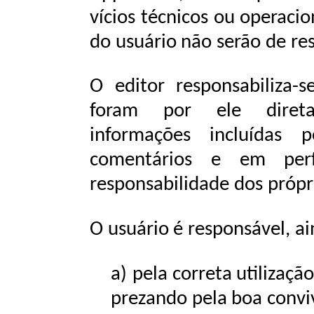
vícios técnicos ou operacio
do
usuário
não
serão
de
re
O editor responsabiliza-
foram por ele direta
informações incluídas 
comentários e em perfi
responsabilidade
dos própr
O
usuário
é
responsável,
ai
a)
pela
correta
utilizaçã
prezando
pela
boa
convi