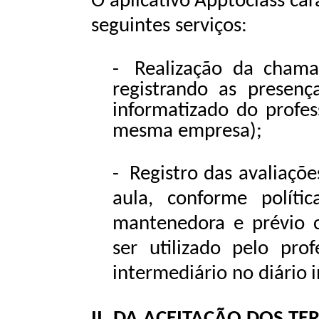
O
aplicativo
Apptoclass
car
seguintes
serviços:
-
Realização da chamad
registrando as presenç
informatizado
do profes
mesma
empresa);
-
Registro das
avaliaçõe
aula,
conforme políti
mantenedora e prévio c
ser utilizado pelo prof
intermediário
no
diário
II.
DA
ACEITAÇÃO
DOS
TE