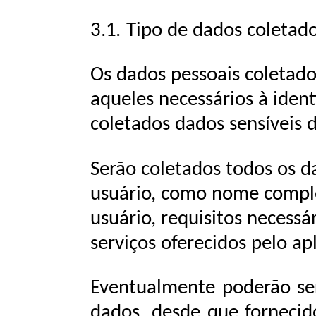
3.1.
Tipo
de
dados
coletad
Os
dados
pessoais
coletado
aqueles
necessários
à
ident
coletados dados sensíveis 
Serão coletados todos os d
usuário, como nome comple
usuário,
requisitos
necessár
serviços
oferecidos
pelo
apl
Eventualmente
poderão
se
dados,
desde
que
fornecid