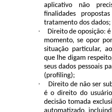
aplicativo não pre
finalidades proposta
tratamento
dos dados;
·
Direito
de
oposição:
é
momento,
se
opor
po
situação particular, 
que lhe digam respeit
seus
dados
pessoais
pa
(profiling);
·
Direito de não ser s
é o direito do usuário
decisão
tomada
exclu
automatizado,
incluin