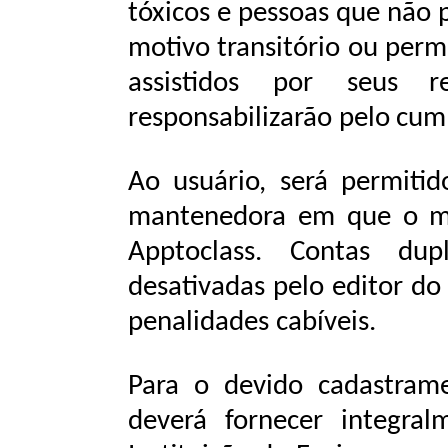
tóxicos
e
pessoas
que
não
motivo transitório ou per
assistidos por seus
r
responsabilizarão
pelo
cum
Ao usuário, será permit
mantenedora em que o me
Apptoclass. Contas dup
desativadas pelo editor do 
penalidades
cabíveis.
Para
o
devido
cadastram
deverá
fornecer
integral