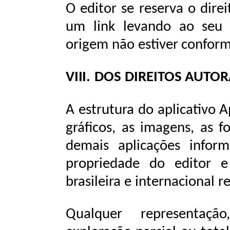
O editor se reserva o dire
um link levando ao seu p
origem
não
estiver
confor
VIII.
DOS
DIREITOS
AUTOR
A
estrutura
do
aplicativo
A
gráficos,
as
imagens,
as
f
demais aplicações info
propriedade do editor e
brasileira
e
internacional r
Qualquer representaçã