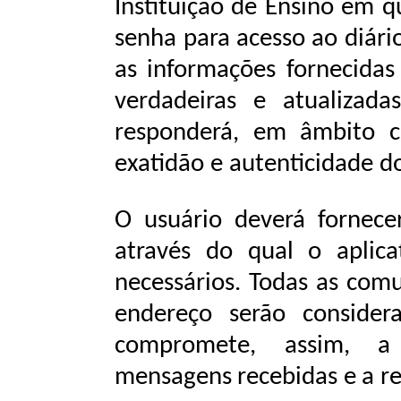
Instituição
de
Ensino
em
q
senha
para
acesso
ao
diári
as informações fornecidas
verdadeiras e atualizadas
responderá,
em
âmbito
c
exatidão
e
autenticidade
d
O usuário deverá fornece
através do qual o aplica
necessários. Todas as comu
endereço serão considera
compromete,
assim,
a
mensagens
recebidas
e
a
r