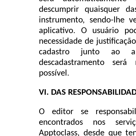
descumprir
quaisquer
da
instrumento,
sendo-lhe
v
aplicativo. O usuário p
necessidade de justificaçã
cadastro
junto
ao
a
descadastramento
será
possível.
VI.
DAS
RESPONSABILIDA
O editor se responsabil
encontrados nos serviç
Apptoclass, desde que te